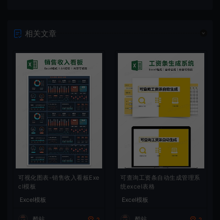
相关文章
可视化图表-销售收入看板Exe
可查询工资条自动生成管理系
cl模板
统excel表格
Excel模板
Excel模板
酷站
酷站
2
2