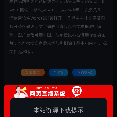
本作品内容为红色简约展会活动策划书活动策划计划
word模板， 格式为 wps， 大小4 MB， 页数为8，
请使用软件Word(2019)打开， 作品中主体文字及
图
片
可替换修改，文字修改可直接点击文本框进行编
辑，图片更改可选中图片后单击鼠标右键选择更换图
片，也可根据自身需求增加和删除作品中的内容， 源
文件无水印，
收藏 (0)
打赏
点赞 (
0
)
所有文章不提供下载地址，版权归原作者所有!
酷站网络
PPT模板
红色简约展会活动策划书活动策划计划word
本站资源下载提示
模板
https://www.keqq.cn/ppt/1871.html