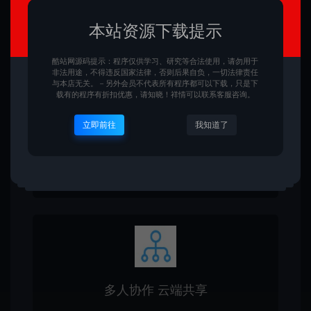
全站照片、视频、合成、模板、动图、元素、办公文档、插画
等均可任意下载
本站资源下载提示
酷站网源码提示：程序仅供学习、研究等合法使用，请勿用于
非法用途，不得违反国家法律，否则后果自负，一切法律责任
与本店无关。－另外会员不代表所有程序都可以下载，只是下
载有的程序有折扣优惠，请知晓！祥情可以联系客服咨询。
立即前往
我知道了
专属客服快速响应
企业VIP专属客服通道，随时随地为您解决遇到的各项问题
多人协作 云端共享