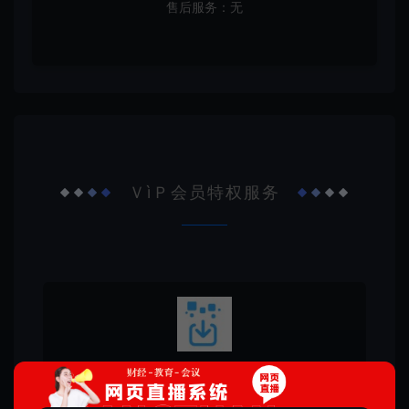
售后服务：无
ＶìＰ会员特权服务
终身ＶìＰ免费 任意下载