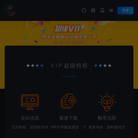
登录
ＶìＰ超级特权
全站优选
极速下载
畅享无限
五层审核，层层把关作
VIP专享极速通道，下
更多内容，随时随地无
品质量
载提高100倍
限任意下载