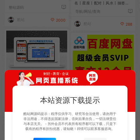
名丨星座丨配对丨风水丨抽签丨
整站源码
周公解梦丨开运网丨PC运势网、
导航/网址/查询
前50名优惠价200
酷站
2000
酷站
288
2026新年活动价300，在线教育
百度网盘不限速版软件超级加速
丨在线课堂丨知识付费系统丨虚
极速查看素材电子版小说电脑版
拟资源下载php源码
学校/教育/人才
通用
技术文档
本站资源下载提示
酷站
300
kaikai
1
酷站网源码提示：程序仅供学习、研究等合法使用，请勿用于
非法用途，不得违反国家法律，否则后果自负，一切法律责任
与本店无关。－另外会员不代表所有程序都可以下载，只是下
载有的程序有折扣优惠，请知晓！祥情可以联系客服咨询。