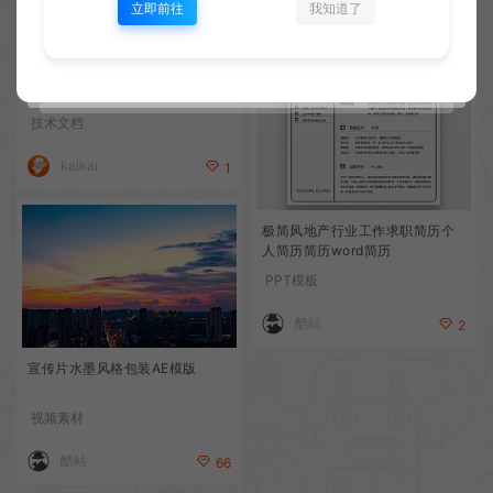
立即前往
我知道了
百度网盘不限速版软件超级加速
极速查看素材电子版小说电脑版
通用
技术文档
kaikai
1
极简风地产行业工作求职简历个
人简历简历word简历
PPT模板
酷站
2
宣传片水墨风格包装AE模版
视频素材
酷站
66