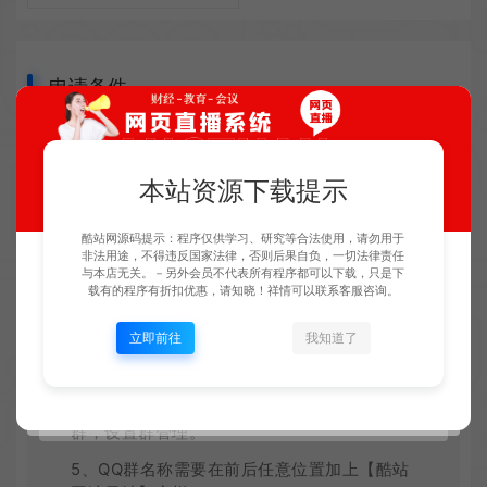
申请条件
1、群成员必须满200人以上，群活跃度达到
本站资源下载提示
LV4。
2、群类型：设计学习群、设计分享群、PPT
酷站网源码提示：程序仅供学习、研究等合法使用，请勿用于
非法用途，不得违反国家法律，否则后果自负，一切法律责任
学习交流群、
PS
、UI课程学习群、
电商
设计兼
与本店无关。－另外会员不代表所有程序都可以下载，只是下
职群等。
载有的程序有折扣优惠，请知晓！祥情可以联系客服咨询。
3、认可酷站网演示站的理念，维护酷站网演
立即前往
我知道了
示站的声誉和利益，配合酷站网演示站活动、
网站宣传推广。
4、邀请酷站网演示站客服88888888加入
QQ
群，设置群管理。
5、QQ群名称需要在前后任意位置加上【酷站