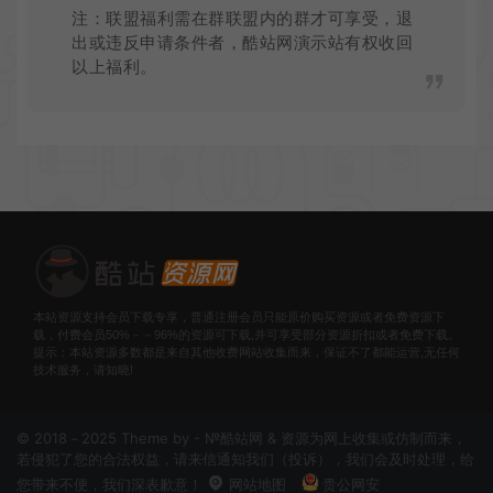
注：联盟福利需在群联盟内的群才可享受，退
出或违反申请条件者，酷站网演示站有权收回
以上福利。
本站资源支持会员下载专享，普通注册会员只能原价购买资源或者免费资源下
载，付费会员50%－－96%的资源可下载,并可享受部分资源折扣或者免费下载。
提示：本站资源多数都是来自其他收费网站收集而来，保证不了都能运营,无任何
技术服务，请知晓!
© 2018－2025 Theme by -
№酷站网
& 资源为网上收集或仿制而来，
若侵犯了您的合法权益，请来信通知我们（
投诉
），我们会及时处理，给
您带来不便，我们深表歉意！
网站地图
贵公网安