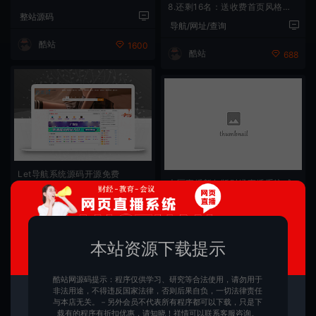
8.还剩16名：送收费首页风格模
整站源码
板，全新升级版运势测算系统v7.
导航/网址/查询
8丨八字算命丨财运丨姻缘姻缘丨
酷站
手机号测吉凶丨宝宝起名
1600
酷站
688
Let导航系统源码开源免费
大区直播新年版财经直播系统喊
单系统股外汇直播聊天室带聊天
免费源码
服务端支持万人在线
技术文档
酷站
130
kaikai
本站资源下载提示
1
酷站网源码提示：程序仅供学习、研究等合法使用，请勿用于
非法用途，不得违反国家法律，否则后果自负，一切法律责任
与本店无关。－另外会员不代表所有程序都可以下载，只是下
载有的程序有折扣优惠，请知晓！祥情可以联系客服咨询。