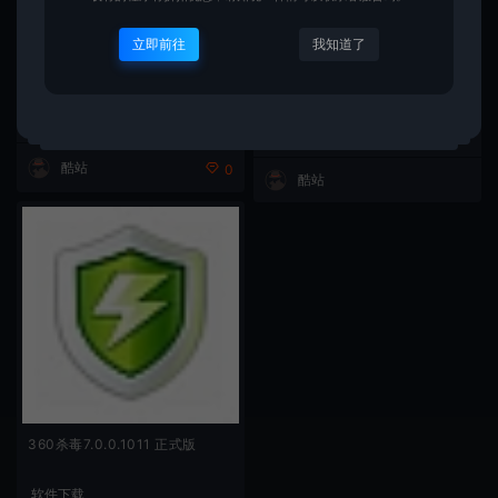
立即前往
我知道了
最新仿映客花椒直播的梦蝶直播
电脑安全使用基础常识
系统源码
免费源码
SEO优化
酷站
0
酷站
360杀毒7.0.0.1011 正式版
软件下载