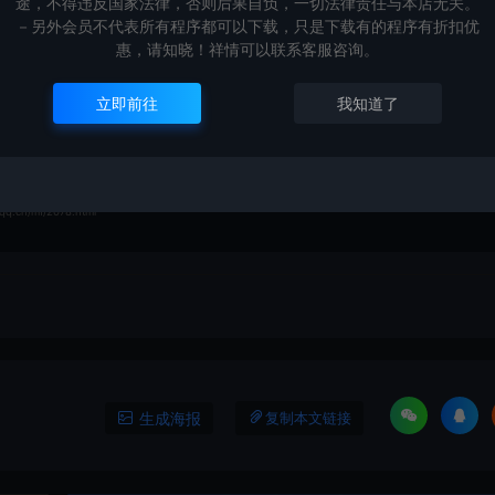
途，不得违反国家法律，否则后果自负，一切法律责任与本店无关。
－另外会员不代表所有程序都可以下载，只是下载有的程序有折扣优
惠，请知晓！祥情可以联系客服咨询。
打赏
点赞 (
0
)
立即前往
我知道了
qq.cn/mf/2078.html
！
生成海报
复制本文链接