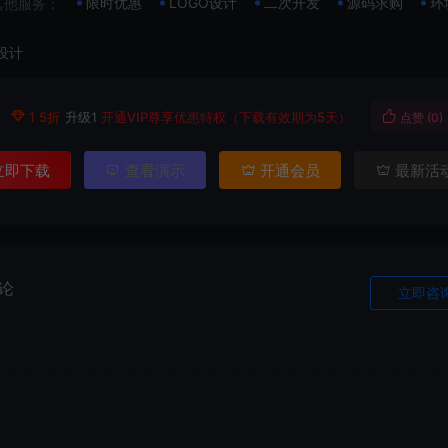
限时优惠
LOGO设计
二次开发
源码求购
环
其他服务：
设计
币
1 5折
升级1
开通VIP尊享优惠特权（下载有效期为5天）
点赞 (
0
)
立即下载
查看演示
开通会员
最新活
论
立即咨