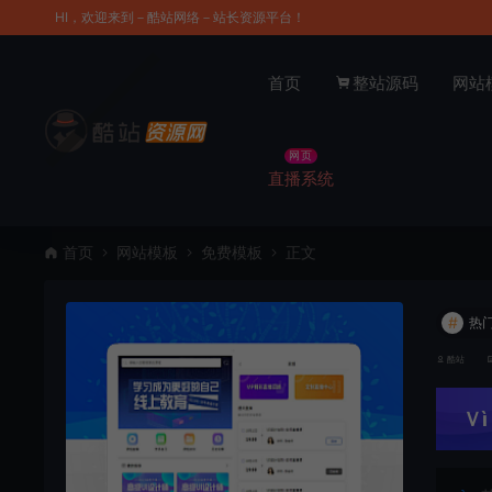
HI，欢迎来到－酷站网络－站长资源平台！
首页
整站源码
网站
网页
直播系统
首页
网站模板
免费模板
正文
#
热
酷站
Ｖì