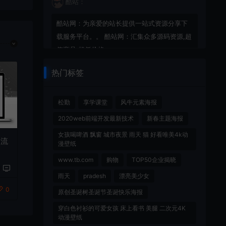
酷站：
酷站网：为亲爱的站长提供一站式资源分享下
载服务平台。。 酷站网：汇集众多源码资源,超
值商品,超低价格。
热门标签
酷站：
松勤
享学课堂
风牛元素海报
酷站网：是一款界面简洁、美观的站点，Ta 为
2020web前端开发最新技术
新春主题海报
资源站、下载站、交易站、素材站、源码站、
课程站、CMS等站点而生，Ta 更为追求极致的
女孩喝啤酒 飘窗 城市夜景 雨天 猫 好看唯美4k动
交流
漫壁纸
你而设计。
www.tb.com
购物
TOP50企业揭晓
雨天
pradesh
漂亮美少女
酷站：
0
原创圣诞树圣诞节圣诞快乐海报
酷站网：是一个专业的网络资源分享平台,提供
穿白色衬衫的可爱女孩 床上看书 美腿 二次元4K
各种PHP源码、网站源码、游戏源码、模板插
动漫壁纸