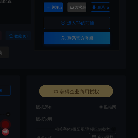
境配置
联系Ta
关注Ta
发私信
进入TA的商铺
收藏 (0)
联系官方客服
动
询
获得企业商用授权
版权所有
© 酷站网
版权说明
相关字体/摄影图/音频仅供参考
i
企业授权
授权方式