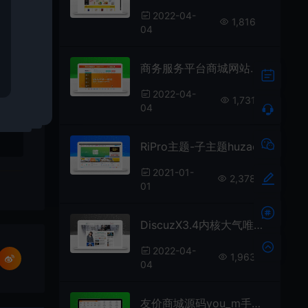
2022-04-
1,816
04
商务服务平台商城网站模板
2022-04-
1,731
04
RiPro主题-子主题huzao-child简洁大气集成后台美化包v4.0
2021-01-
2,378
01
DiscuzX3.4内核大气唯美淘宝客网站模板 GBK
2022-04-
1,963
04
友价商城源码you_m手机模板