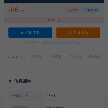
66
点赞 (
2
)
收藏 (0)
¥
V币
VIP 5折
立即下载
开通会员
下载不了？请联系网站客服提交链接错误！
源码求购
环境配置
二次开发
网站建设
其他服务：
信息属性
源码大小
2.5MB
开发语言
PHP+Mysql