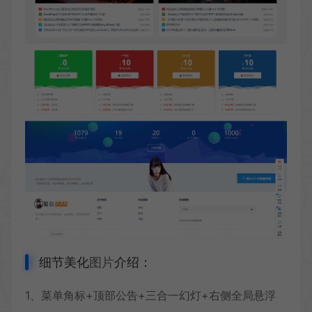
细节美化
图片
介绍：
1、菜单角标+顶部公告+三合一幻灯+右侧全局悬浮