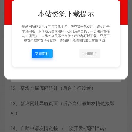
7、新增全新浮动 （后台自行设置）
本站资源下载提示
8、新增全新简洁底部（后台自行设置）
酷站网源码提示：程序仅供学习、研究等合法使用，请勿用于
非法用途，不得违反国家法律，否则后果自负，一切法律责任
与本店无关。－另外会员不代表所有程序都可以下载，只是下
载有的程序有折扣优惠，请知晓！祥情可以联系客服咨询。
9、新增最顶部黑色公告导航条开启关闭
立即前往
我知道了
10、新增导航毛玻璃特效（后台自行开关）
11、新增登陆按钮下拉广告（后台自行设置）
12、新增全局底部统计（后台自行设置）
13、新增网址导航页面（后台自行添加友情链接即
可）
14、自助申请友情链接 （二次开发-底部样式）