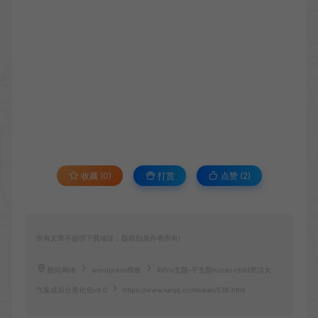
收藏 (0)
打赏
点赞 (
2
)
所有文章不提供下载地址，版权归原作者所有!
酷站网络
wordpress模板
RiPro主题-子主题huzao-child简洁大
气集成后台美化包v4.0
https://www.keqq.cn/moban/536.html