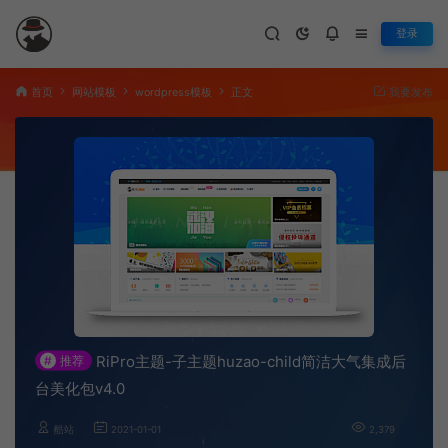
登录
首页
网站模板
wordpress模板
正文
我要发布
RiPro主题-子主题huzao-child简洁大气集成后
#
推荐
台美化包v4.0
酷站
2021-01-01
2,379