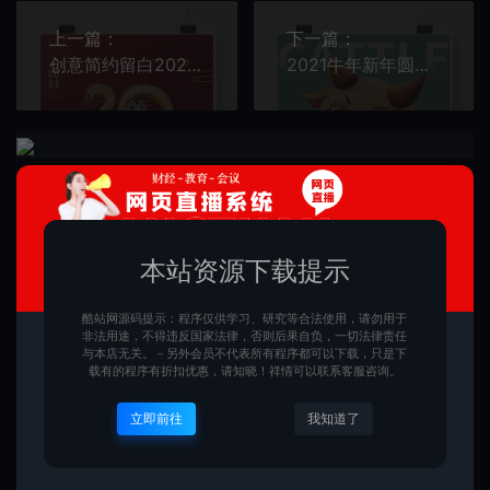
上一篇：
下一篇：
创意简约留白2021新年快乐海报
2021牛年新年圆润3D风牛元素海报
常见问题
本站资源下载提示
免费下载或者VIP会员专享资源能否直接商用？
酷站网源码提示：程序仅供学习、研究等合法使用，请勿用于
本站所有资源版权均属于原作者所有，这里所提供资源均
非法用途，不得违反国家法律，否则后果自负，一切法律责任
与本店无关。－另外会员不代表所有程序都可以下载，只是下
只能用于参考学习用，请勿直接商用。若由于商用引起版
载有的程序有折扣优惠，请知晓！祥情可以联系客服咨询。
权纠纷，一切责任均由使用者承担。
立即前往
我知道了
查看详情