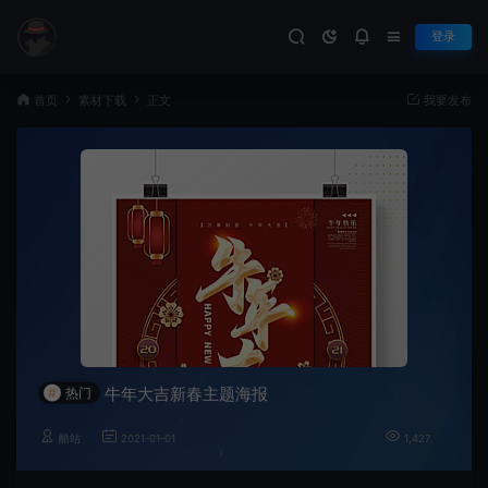
登录
首页
素材下载
正文
我要发布
牛年大吉新春主题海报
#
热门
酷站
2021-01-01
1,427