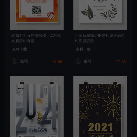
双12打折促销海报双十二狂欢
小清新植物边框婚礼邀请函简
来袭简约海报
约海报背景
素材下载
素材下载
酷站
酷站
66
88