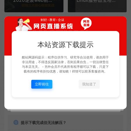
2020逆袭web前端高级开发 | JS/React/VueJS/NodeJS框架实战
Linux服务器宝塔面板安装视频教程
常见问题
本站资源下载提示
免费下载或者VIP会员专享资源能否直接商用？
酷站网源码提示：程序仅供学习、研究等合法使用，请勿用于
非法用途，不得违反国家法律，否则后果自负，一切法律责任
与本店无关。－另外会员不代表所有程序都可以下载，只是下
本站所有资源版权均属于原作者所有，这里所提供资源均
载有的程序有折扣优惠，请知晓！祥情可以联系客服咨询。
只能用于参考学习用，请勿直接商用。若由于商用引起版
立即前往
我知道了
权纠纷，一切责任均由使用者承担。
查看详情
提示下载完成但无法解压？