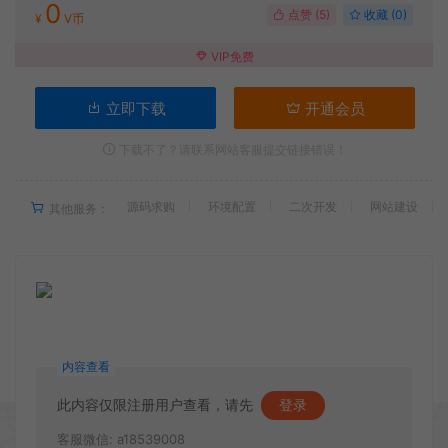
0
点赞 (
5
)
收藏 (0)
¥
V币
VIP免费
立即下载
开通会员
下载不了？请联系网站客服提交链接错误！
源码求购
环境配置
二次开发
网站建设
其他服务：
内容查看
此内容仅限注册用户查看，请先
登录
客服微信: a18539008